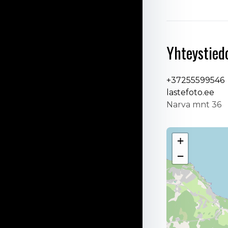
Yhteystied
+37255599546
lastefoto.ee
Narva mnt 36
+
−