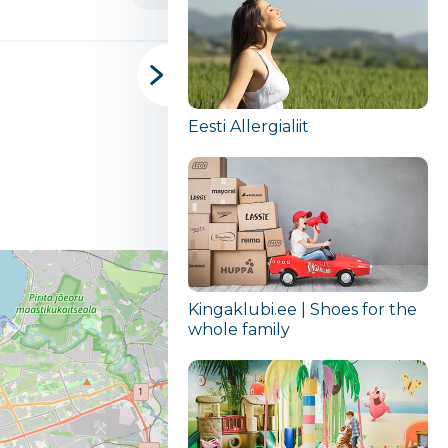
Eesti Allergialiit
Kingaklubi.ee | Shoes for the
whole family