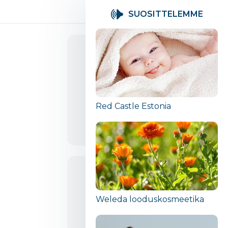
SUOSITTELEMME
KATSELUKERTOJEN
MÄÄRÄ
47 719
Red Castle Estonia
Jaa
+372 55599546
lastefoto.ee
Weleda looduskosmeetika
Narva mnt 36