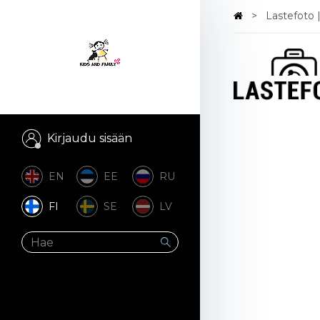
Lastefoto 
Kirjaudu sisään
EN
EE
RU
FI
SE
LV