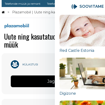
Telefonide müük ja remont
Telefonide müük
Telefonide remont
SOOVITAME
Plazamobiil | Uute ning kasutatud Apple toodete müük
Uute ning kasutatud Apple toodete
müük
Ilm.ee
66 913
KÜLASTUSI
Jaga
Red Castle Estonia