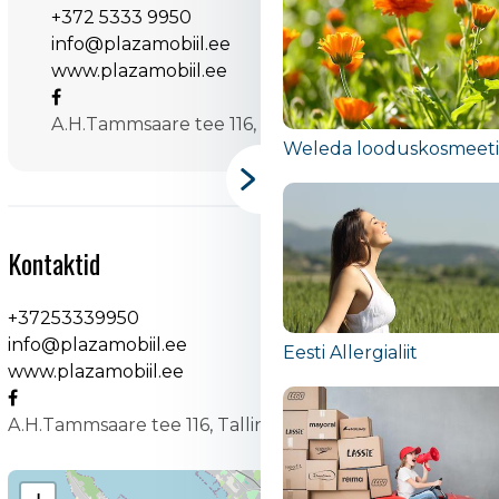
+372 5333 9950
info@plazamobiil.ee
www.plazamobiil.ee
Digizone
A.H.Tammsaare tee 116, Tallinn
Kontaktid
+37253339950
Weleda looduskosmeet
info@plazamobiil.ee
www.plazamobiil.ee
A.H.Tammsaare tee 116, Tallinn