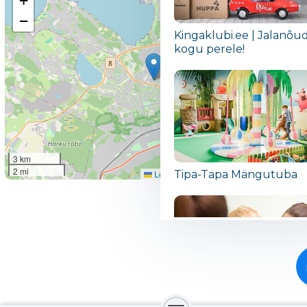
+
Eesti Allergialiit
−
Kingaklubi.ee | Jalanõu
kogu perele!
3 km
2 mi
Leaflet
|
©
OpenStreetMap contributors
Tipa-Tapa Mängutuba