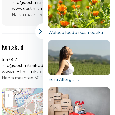
info@eestimitmikud.ee
www.eestimitmikud.ee
Narva maantee 36, 10152 Tallinn, Эстония
Weleda looduskosmeetika
Kontaktid
5147917
info@eestimitmikud.ee
www.eestimitmikud.ee
Narva maantee 36, 10152 Tallinn, Эстония
Eesti Allergialiit
+
−