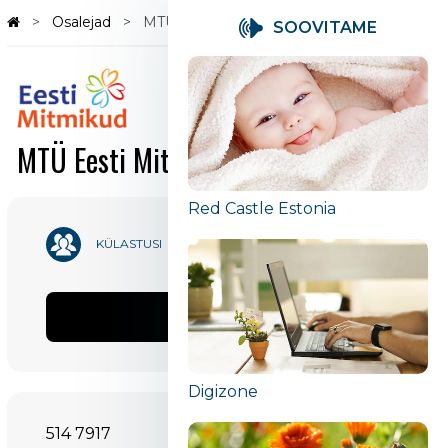
Osalejad
MTÜ Eesti Mitmikud
SOOVITAME
MTÜ Eesti Mitmikud
Red Castle Estonia
48 828
KÜLASTUSI
Jaga
Digizone
514 7917