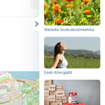
Weleda looduskosmeetika
Eesti Allergialiit