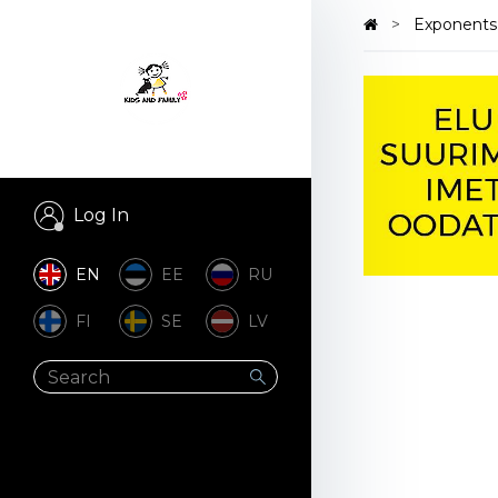
Exponent
Log In
EN
EE
RU
FI
SE
LV