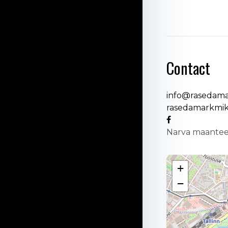
Contact
info@rasedama
rasedamarkmik
Narva maantee 
+
−