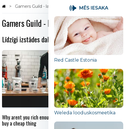
Gamers Guild - lauamänge igale maitsele
MĒS IESAKA
Gamers Guild - lauamänge igale maitsele
Līdzīgi izstādes dalībnieki
Red Castle Estonia
Weleda looduskosmeetika
Why arent you rich enough to
Gamers Guild - lauamänge
buy a cheap thing
igale maitsele