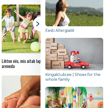
Eesti Allergialiit
Lihtne viis, mis aitab lapsel
Micro Dental Care - What Is
areneda
It?
Kingaklubi.ee | Shoes for the
whole family