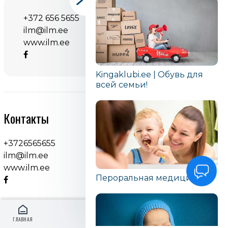
+372 656 5655
ilm@ilm.ee
www.ilm.ee
Kingaklubi.ee | Обувь для
всей семьи!
Контакты
+3726565655
ilm@ilm.ee
www.ilm.ee
Пероральная медицина
ГЛАВНАЯ
ВОЙТИ
RU
МЕНЮ