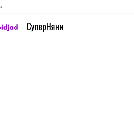
и
СуперНяни