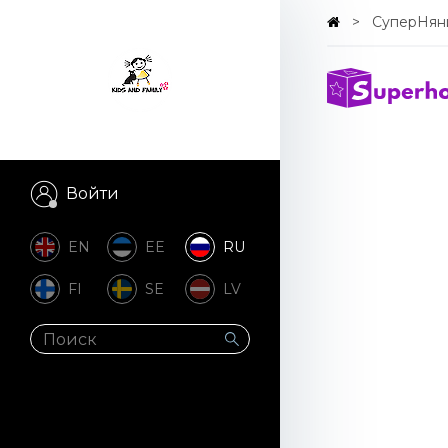
СуперНян
Войти
EN
EE
RU
FI
SE
LV