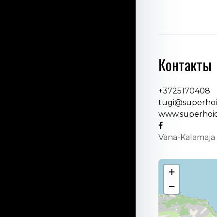
Контакты
+3725170408
tugi@superhoi
www.superhoid
Vana-Kalamaja 7
+
−