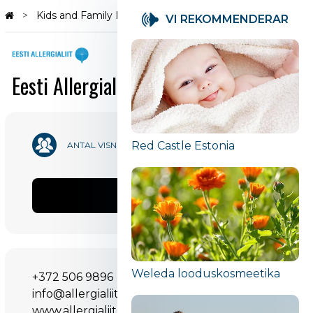
Kids and Family Hall
Eesti Allergialiit
VI REKOMMENDERAR
Eesti Allergialiit
39 724
Red Castle Estonia
ANTAL VISNINGAR
Aktie
Weleda looduskosmeetika
+372 506 9896
info@allergialiit.ee
www.allergialiit.ee