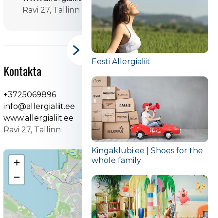
Ravi 27, Tallinn
Eesti Allergialiit
Kontakta
+3725069896
info@allergialiit.ee
www.allergialiit.ee
Ravi 27, Tallinn
Kingaklubi.ee | Shoes for the
whole family
+
−