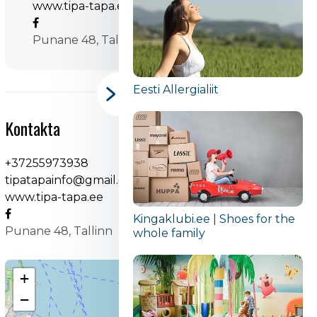
www.tipa-tapa.ee
Punane 48, Tallinn
Eesti Allergialiit
Kontakta
+37255973938
tipatapainfo@gmail.com
www.tipa-tapa.ee
Kingaklubi.ee | Shoes for the
Punane 48, Tallinn
whole family
+
−