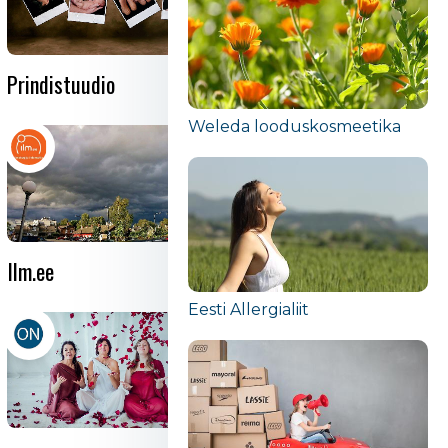
Prindistuudio
Megazone Seikluskeskus
Weleda looduskosmeetika
Ilm.ee
Perekeskus Sina ja Mina
Eesti Allergialiit