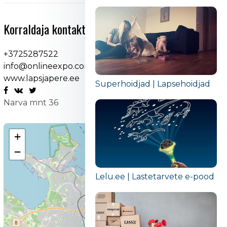
Korraldaja kontaktid
+3725287522
info@onlineexpo.com
www.lapsjapere.ee
Superhoidjad | Lapsehoidjad
Narva mnt 36
+
−
Lelu.ee | Lastetarvete e-pood