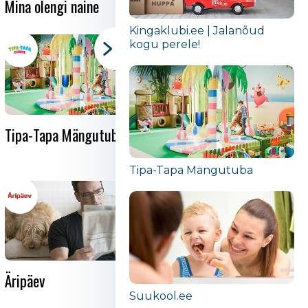
Mina olengi naine
Koerahaldjas Mia
Kingaklubi.ee | Jalanõud
kogu perele!
Tipa-Tapa Mängutuba
Dancing For Birth™
(Sünnitants)
Tipa-Tapa Mängutuba
Äripäev
Suukool.ee