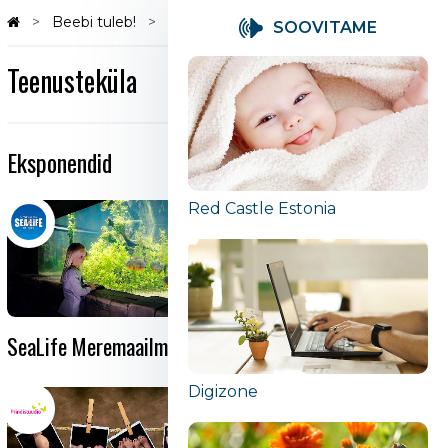
Beebi tuleb!
Teenusteküla
SOOVITAME
Teenusteküla
Eksponendid
Red Castle Estonia
SeaLife Meremaailm
Spordiklubi Reval Sport
Digizone