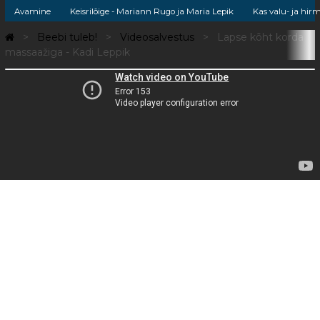
Avamine
Keisrilõige - Mariann Rugo ja Maria Lepik
Kas valu- ja hir
Beebi tuleb!
Videosalvestus
Lapse kõht korda
massaažiga - Kadi Leppik