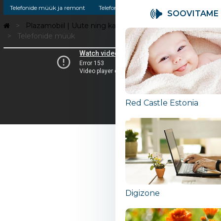
Telefonide müük ja remont
Telefonide müük
Telefonide remont
SOOVITAME
Plazamobiil | Uute ning kasutatud Apple toodete müük
Telefonide müük
Red Castle Estonia
Digizone