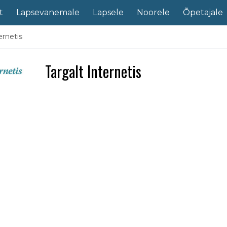
t
Lapsevanemale
Lapsele
Noorele
Õpetajale
ernetis
Targalt Internetis