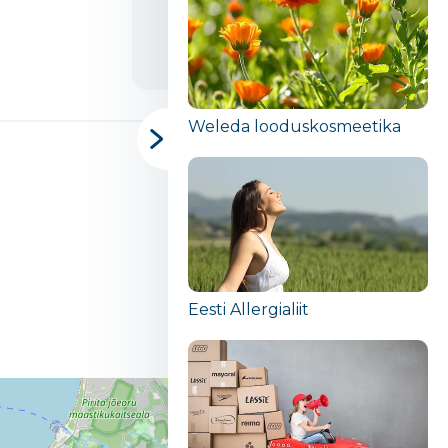
Endla 6, Tallinn
Weleda looduskosmeetika
Eesti Allergialiit