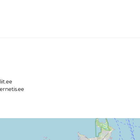
iit.ee
ernetis.ee
n