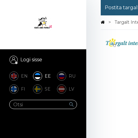
Postita targal
Targalt Int
Logi sisse
EN
EE
RU
FI
SE
LV