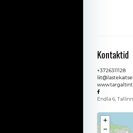
Kontaktid
+3726311128
liit@lastekaitsel
www.targaltint
Endla 6, Tallin
+
−