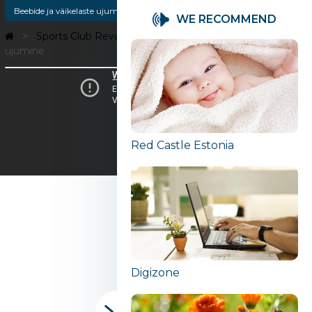
Beebide ja väikelaste ujumine
Laste ujumistrenn
WE RECOMMEND
Sports Club Reval Sport
Beebide ja väikelaste
ujumine
Red Castle Estonia
Digizone