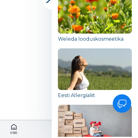
Weleda looduskosmeetika
Eesti Allergialiit
HOME
LOG IN
EN
MENU