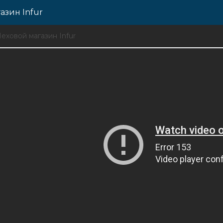
азин Infur
еховой магазин Infur