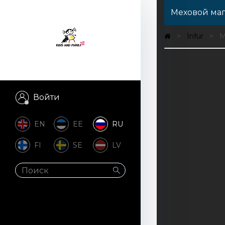
Меховой маг
Infur
М
Войти
EN
EE
RU
FI
SE
LV