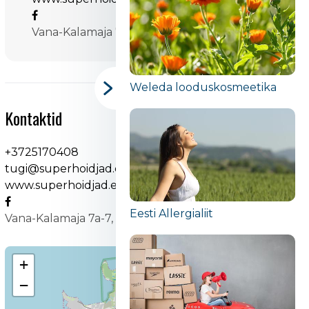
Vana-Kalamaja 7a-7, Tallinn
Weleda looduskosmeetika
Kontaktid
+3725170408
tugi@superhoidjad.ee
www.superhoidjad.ee
Eesti Allergialiit
Vana-Kalamaja 7a-7, Tallinn
+
−