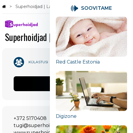
Superhoidjad | Lapsehoidjad
SOOVITAME
Superhoidjad | Lapsehoidjad
Red Castle Estonia
53 498
KÜLASTUSI
Jaga
Digizone
+372 5170408
tugi@superhoidjad.ee
www.superhoidjad.ee