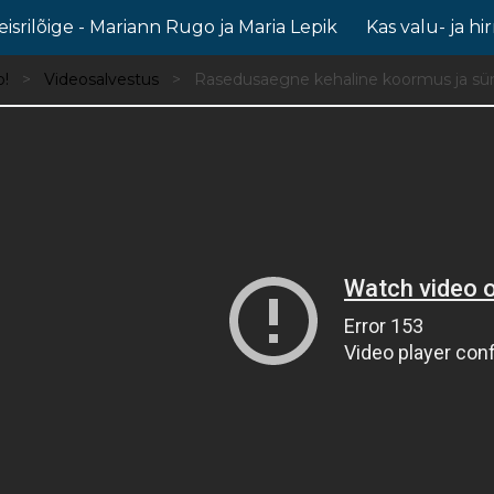
eisrilõige - Mariann Rugo ja Maria Lepik
Kas valu- ja h
b!
Videosalvestus
Rasedusaegne kehaline koormus ja sün