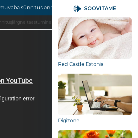
irmuvaba sünnitus on võimalik? - Kiia Paal
Esmaabi väike
SOOVITAME
nitusjärgne taastumine - Helle Nurmsalu
Red Castle Estonia
Digizone