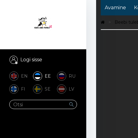
Avamine
K
Beebi tule
Logi sisse
EN
EE
RU
FI
SE
LV