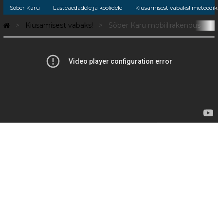
Sõber Karu
Lasteaedadele ja koolidele
Kiusamisest vabaks! metoodik
Kiusamisest vabaks!
Sõber Karu mobiilirakendus