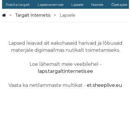
Postita targalt
Lapsevanemale
Lapsele
Noorele
Õpetajale
Targalt Internetis
Lapsele
Lapsele
Lapsed leiavad siit eakohaseid harivaid ja lõbusaid
materjale digimaailmas nutikalt toimetamiseks.
Lapsele
Loe lähemalt meie veebilehel -
laps.targaltinternetis.ee
Netilammaste multikas
Vaata ka netilammaste multikat -
et.sheeplive.eu