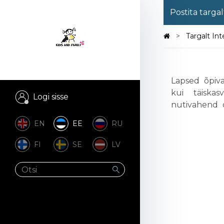
Postita targal
Targalt In
Lapsevanem
Lapsed õpiva
kui täiska
Logi sisse
nutivahend 
EN
EE
RU
FI
SE
LV