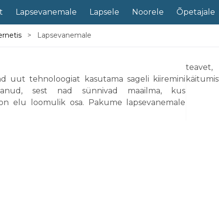
t
Lapsevanemale
Lapsele
Noorele
Õpetajale
ternetis
Lapsevanemale
ale
teavet,
d uut tehnoloogiat kasutama sageli kiiremini
käitumis
svanud, sest nad sünnivad maailma, kus
Lapseva
on elu loomulik osa. Pakume lapsevanemale