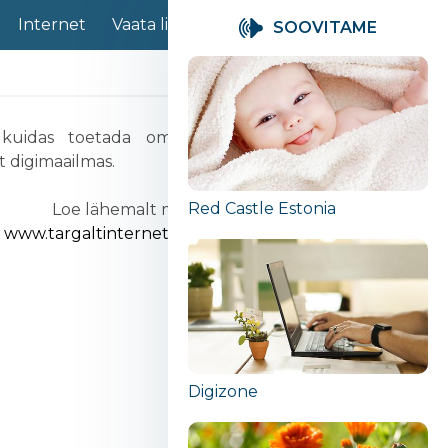
Internet
Vaata lisaks
Sotsiaalmeedia
Info ja t
SOOVITAME
 kuidas toetada oma lapse viisakat ja turvalist
t digimaailmas.
nemale
Red Castle Estonia
Loe lähemalt meie veebilehel -
www.targaltinternetis.ee/lapsevanematele
Digizone