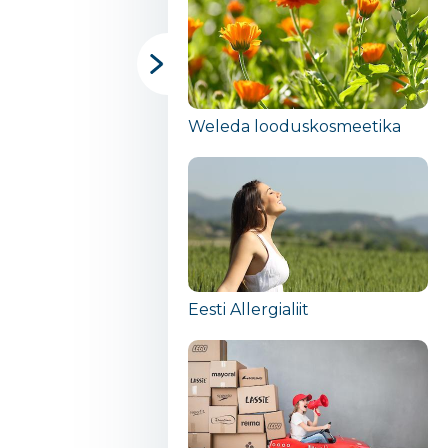
Weleda looduskosmeetika
Eesti Allergialiit