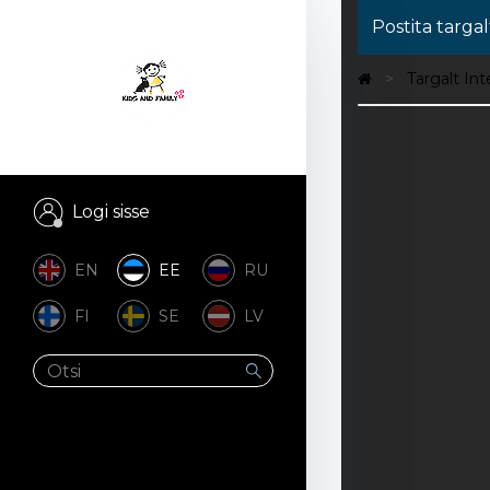
Postita targal
Targalt In
Logi sisse
EN
EE
RU
FI
SE
LV