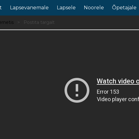
t
Lapsevanemale
Lapsele
Noorele
Õpetajale
ternetis
Postita targalt