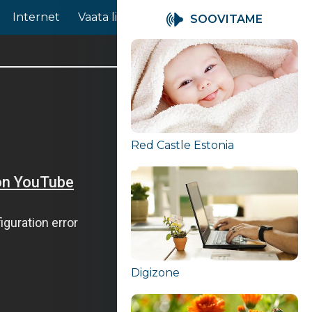
Internet
Vaata lisaks
Sotsiaalmeedia
Info ja t
SOOVITAME
Red Castle Estonia
Digizone