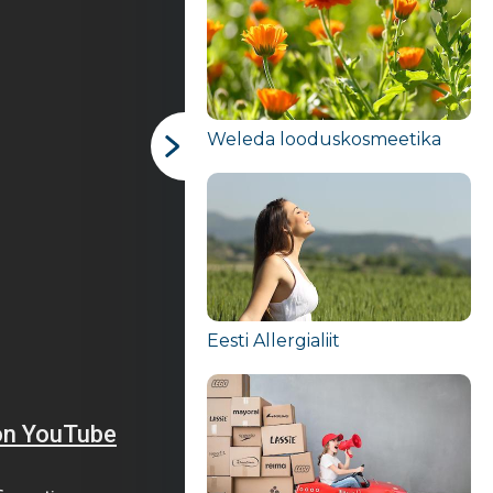
Weleda looduskosmeetika
Eesti Allergialiit