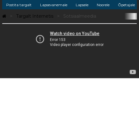
Postita targalt
Lapsevanemale
Lapsele
Noorele
Õpetajale
Targalt Internetis
Sotsiaalmeedia