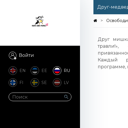
Друг-медве
Освободим
Друг мишка
травли!»,
привязаннос
Войти
Каждый р
программе, 
EN
EE
RU
FI
SE
LV