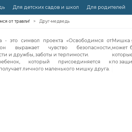
дь
Для детских садов и школ
Для родителей
ся от травли!
Друг-медведь
 - это символ проекта «Освободимся от
Мишка 
 он выражает чувство безопасности,
может б
ти и дружбы, заботы и терпимости.
которы
ебенок, который присоединяется к
по защи
получает личного маленького мишку друга.