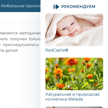
Мобильное приложение "Друг медвежонок"
Как
PЕКОМЕНДУЕМ
является методическим инструментом, который
ыть получен только в детских садах и школах,
е присоединились к программе из Союза НПО
RedCastle®
те детей.
Натуральная и природная
косметика Weleda