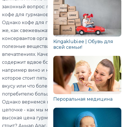
законный вопрос: почему я плачу десятки евро за
кофе для гурманов, если он просто горький?
Однако кофе для гурманов оправдывает себя так
же, как свежевыжатый сок - вместо сахара и
консервантов организм получает витамины и
Kingaklubi.ee | Обувь для
полезные вещества, не говоря уже о вкусе и
всей семьи!
впечатлениях. Качественный кофе для гурманов
содержит вдвое больше ароматизаторов, чем
например вино и никто не думает, что вино
которое стоит пять и двадцать евро похоже по
вкусу или что более дорогое вино не доставляет
потребителю большего удовольствия.
Пероральная медицина
Однако вернемся ненадолго к вышеупомянутой
цепочке - как мы можем быть уверены, что более
высокая цена гурме продукта действительно того
стоит? Аннар Алас, основатель и генеральный