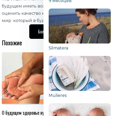
9 месяцев
будущем иметь возможность самостоятельно
оценить качество кофе. Это совершенно новый
мир который в будущем открывается человеку.
Больше о Coffee People
Похожие
Silmatera
Mulieres
О будущем здоровье нужно
Мы не настолько богаты,