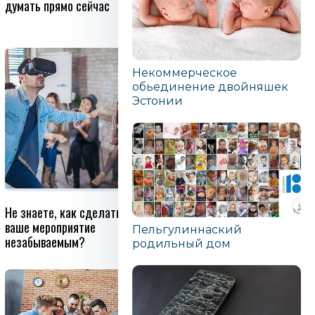
думать прямо сейчас
чтобы покупать дешевые
вещи!
Некоммерческое
обьединение двойняшек
Эстонии
Не знаете, как сделать
Простой способ помочь
ваше мероприятие
вашему ребенку развиваться
Пельгулиннаский
незабываемым?
родильный дом