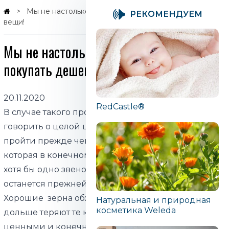
Мы не настолько богаты, чтобы покупать дешевые
PЕКОМЕНДУЕМ
вещи!
Мы не настолько богаты, чтобы
покупать дешевые вещи!
20.11.2020
RedCastle®
В случае такого продукта, как кофе, мы можем
говорить о целой цепочке которая должна
пройти прежде чем он достигнет потребителя и
которая в конечном итоге определяет цену. Если
хотя бы одно звено в этой цепочке слабое, цена
останется прежней, а качество пропадает.
Хорошие зерна обжаренные хотя бы на секунду
Натуральная и природная
косметика Weleda
дольше теряют те качества, которые делают их
ценными и конечно же, у потребителя возникает