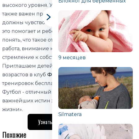
Блокнот для беременных
высокого уровня. Усилия и результаты важны, но
также важен процесс. Дети и молодые люди
должны чувствовать, что их вклад ценится. Все
это помогает и ребенку и молодому человеку
понять, что такое ответственность, командная
работа, внимание к другим и что самое главное,
стремление к собственным целям.
9 месяцев
Приглашаем детей и молодых людей всех
возрастов в клуб
ФК «Таллинн»
, первый месяц
тренировок бесплатно.
Футбол - отличный способ узнать одну из
важнейших истин жизни: «спорт придает смысл
жизни».
Silmatera
Узнать больше о ФК ТАЛЛИНН
Похожие