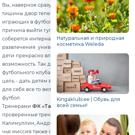
Вы, наверное сразу заметите, что вместо былой
тишины двор теперь наполнен криками детей,
играющих в футбол, у которых теперь есть
причина выйти гулять. Компания скорей всего
Натуральная и природная
соберется интернациональная: спорт, игры и
косметика Weleda
развлечения универсальные языки, которыми
дети прекрасно владеют, если только дать им
возможность. Так думают члены и тренеры
футбольного клуба
ФК «Таллинн»
, потому что их
цель - дать детям возможность и ресурсы открыть
для себя все то великое, что может предложить
футбол.
Kingaklubi.ee | Обувь для
всей семьи!
Тренерами
ФК «Таллинн»
являются опытные и
проверенные тренеры, в их числе Андрей
Калимуллин, Андрей Степанов и Илья Кассинчук,
чья миссия также состоит в том, чтобы поднять