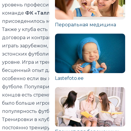
уровень профессионального футбола Эстонии. К
команде
ФК «Таллинн»
со временем
присоеденилось много молодых футболистов.
Пероральная медицина
Также у клуба есть возможность заключать
договора и контракты с зарубежными клубами и
играть зарубежом, что повышает репутацию
эстонских футболистов на международном
уровне. Игра и тренировки за границей -
бесценный опыт для молодого футболиста,
Lastefoto.ee
особенно если вы хотите продолжить карьеру в
футболе. Популяризация футбола в конце
концов есть стремление к тому, чтобы у молодежи
было больше игровых площадок и чтобы
популярность футбола как вида спорта возрастала.
Тренировки в клубе сбалансированы, а тренеры
постоянно тренируются сами для поддержания