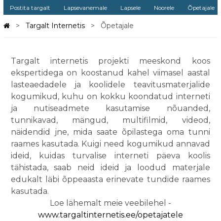
Postita targalt
Lapsevanemale
Lapsele
Noorele
Õpetajale
Targalt Internetis
Õpetajale
Targalt internetis projekti meeskond koos
ekspertidega on koostanud kahel viimasel aastal
lasteaedadele ja koolidele teavitusmaterjalide
kogumikud, kuhu on kokku koondatud interneti
ja nutiseadmete kasutamise nõuanded,
tunnikavad, mängud, multifilmid, videod,
näidendid jne, mida saate õpilastega oma tunni
raames kasutada. Kuigi need kogumikud annavad
ideid, kuidas turvalise interneti päeva koolis
tähistada, saab neid ideid ja loodud materjale
edukalt läbi õppeaasta erinevate tundide raames
kasutada.
Loe lähemalt meie veebilehel -
www.targaltinternetis.ee/opetajatele